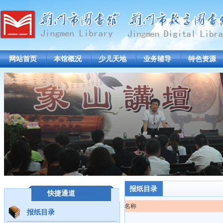
网站首页
本馆概况
少儿天地
业务辅导
特色资源
报纸目录
快捷通道
名称
报纸目录