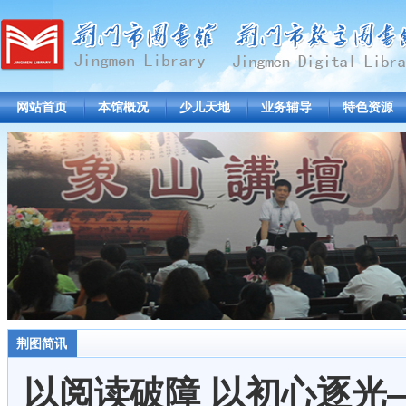
网站首页
本馆概况
少儿天地
业务辅导
特色资源
荆图简讯
以阅读破障 以初心逐光