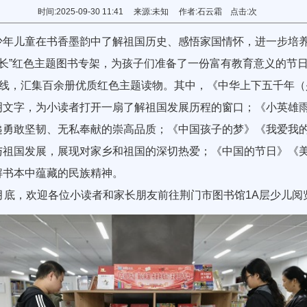
时间:2025-09-30 11:41 来源:未知 作者:石云霜 点击:
次
儿童在书香墨韵中了解祖国历史、感悟家国情怀，进一步培养
成长”红色主题图书专架，为孩子们准备了一份富有教育意义的节
线，汇集百余册优质红色主题读物。其中，《中华上下五千年（
明文字，为小读者打开一扇了解祖国发展历程的窗口；《小英雄
递勇敢坚韧、无私奉献的崇高品质；《中国孩子的梦》《我爱我
与祖国发展，展现对家乡和祖国的深切热爱；《中国的节日》《
解书本中蕴藏的民族精神。
底，欢迎各位小读者和家长朋友前往荆门市图书馆1A层少儿阅