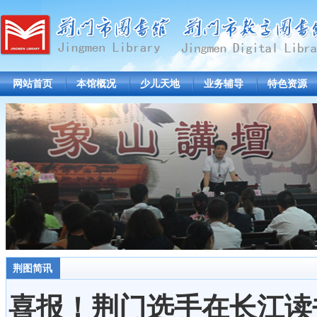
网站首页
本馆概况
少儿天地
业务辅导
特色资源
荆图简讯
喜报！荆门选手在长江读