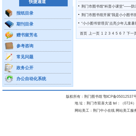
快捷通道
荆门市图书馆“科普小课堂”——
报纸目录
荆门市图书馆开展“我是小小图书
“小小图书管理员”点亮少年儿童暑
期刊目录
首页
上一页
1
2
3
4
5
6
7
下一
赠书留芳名
参考咨询
常见问题
政务公开
办公自动化系统
版权所有：荆门图书馆
鄂ICP备05012537
地 址：荆门市双喜大道 tel：（0724）23
网站美工：荆门中小在线 网站美工服务：0