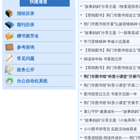
快捷通道
“故事妈妈”分享主题《牧童遥指杏
报纸目录
【荐阅图书】荆门市图书馆设立“
荆门市图书馆开展“弘扬雷锋精神 
期刊目录
“故事妈妈”分享主题《一园青菜
赠书留芳名
学习雷锋精神 争做小志愿者
参考咨询
【荐阅图书】荆门市图书馆设立“
常见问题
阅读添年味 书香闹元宵
【荐阅图书】荆门市图书馆设立“
政务公开
荆门市图书馆“科普小课堂”开展巧
办公自动化系统
荆门市图书馆“科普小课堂”开展二
图书馆里过元旦 书香开启新一年
荆门市图书馆“科普小课堂”开展手
童心守护 健康成长——“故事妈妈
“故事妈妈”分享主题《小兔乖乖
小小图书管理员 实践活动收获多
书香进校园 阅读伴成长——荆门